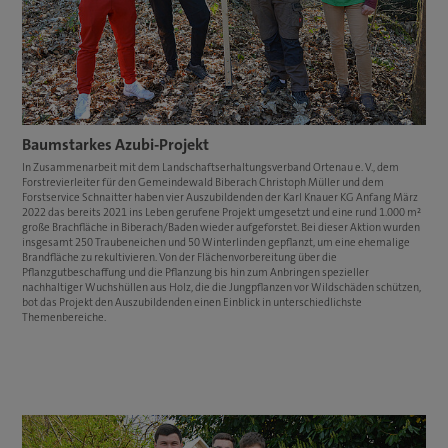
Baumstarkes Azubi-Projekt
In Zusammenarbeit mit dem Landschaftserhaltungsverband Ortenau e. V., dem
Forstrevierleiter für den Gemeindewald Biberach Christoph Müller und dem
Forstservice Schnaitter haben vier Auszubildenden der Karl Knauer KG Anfang März
2022 das bereits 2021 ins Leben gerufene Projekt umgesetzt und eine rund 1.000 m²
große Brachfläche in Biberach/Baden wieder aufgeforstet. Bei dieser Aktion wurden
insgesamt 250 Traubeneichen und 50 Winterlinden gepflanzt, um eine ehemalige
Brandfläche zu rekultivieren. Von der Flächenvorbereitung über die
Pflanzgutbeschaffung und die Pflanzung bis hin zum Anbringen spezieller
nachhaltiger Wuchshüllen aus Holz, die die Jungpflanzen vor Wildschäden schützen,
bot das Projekt den Auszubildenden einen Einblick in unterschiedlichste
Themenbereiche.