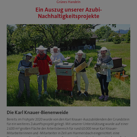
Grünes Handeln
Ein Auszug unserer Azubi-
Nachhaltigkeitsprojekte
Die Karl Knauer-Bienenweide
Bereits im Frühjahr 2020 wurde von den Karl Knauer-Auszubildenden der Grundstein
für ein weiteres Zukunftsprojekt gelegt: Mit unserer Unterstützung wurde auf einer
2.600 m² großen Fläche der Arbeitsbereich für rund 60.000 neue Karl Knauer-
Mitarbeiterinnen und -Mitarbeiter in Zell am Harmersbach eingerichtet: eine