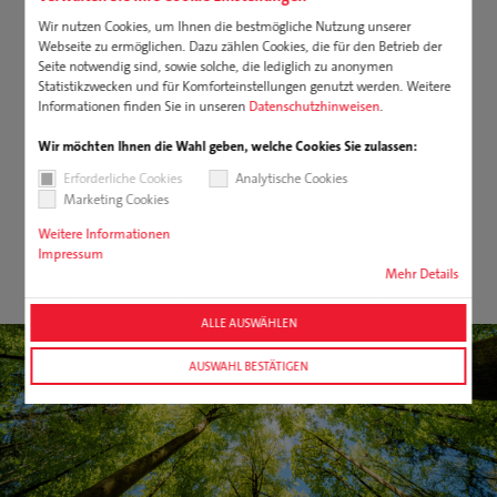
Herzen. So ist Nachhaltigkeit ein zentraler Bestandteil unserer
Unternehmensstrategie. Bei all unseren Leistungen rund um
Wir nutzen Cookies, um Ihnen die bestmögliche Nutzung unserer
Verpackungen, Werbemittel, Präsentverpackungen und
Webseite zu ermöglichen. Dazu zählen Cookies, die für den Betrieb der
Maschinenbau geht es uns darum, die Effizienz von Prozessen zu
Seite notwendig sind, sowie solche, die lediglich zu anonymen
erhöhen, Ressourcen zu schonen und Emissionen zu minimieren.
Statistikzwecken und für Komforteinstellungen genutzt werden. Weitere
Unsere Anstrengungen wachsen stetig. Die Erfolge auch.
Informationen finden Sie in unseren
Datenschutzhinweisen
.
Wir möchten Ihnen die Wahl geben, welche Cookies Sie zulassen:
Erforderliche Cookies
Analytische Cookies
Marketing Cookies
Was die Branche beschäftigt
Weitere Informationen
Die neue EU-Verpackungsverordnung: PPWR
Impressum
Mehr Details
ALLE AUSWÄHLEN
AUSWAHL BESTÄTIGEN