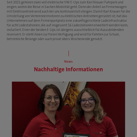
Seit 2021 gehören zwei voll elektrische VW E-Ups zum Karl Knauer Fuhrpark und
zeigen, wohin die Reise in Sachen Mobilität geht. Denn der Anteil an Firmenwagen
mit Elektroantrieb wird auch bei uns kontinuierlich steigen. Damit Karl Knauer für die
Umstellung von Verbrennermotoren zu elektrischen Antrieben gerüstet ist, hat das
Unternehmen auf dem Firmenparkplatz eine zukunftsgerichtete Ladeinfrastruktur
für acht Ladestationen, die auf insgesamt 16 Ladestationen erweitert werden kann,
installiert. Einer der beiden E-Ups ist übrigens ausschließlich für Auszubildenden
reserviert. Er steht ihnen zur freien Verfügung und wird für Fahrten zur Schule,
betriebliche Belange oder auch privat übers Wochenende genutzt.
News
Nachhaltige Informationen