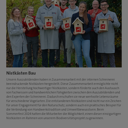
Nistkästen Bau
Unsere Auszubildenden haben in Zusammenarbeit mit der internen Schreinerei
beeindruckende Nistkästen hergestellt. Diese Zusammenarbeit ermöglichte nicht
nur die Herstellung hochwertiger Nistkästen, sondern förderte auch den Austausch
von Fachwissen und handwerklichen Fähigkeiten zwischen den Auszubildenden und
den Experten der Schreinerei. Dadurch erschufen sie neue wertvolle Lebensräume
für verschiedene Vogelarten. Die entstandenen Nistkästen sind nicht nur ein Zeichen
für unser Engagement für den Naturschutz, sondern auch ein praktisches Beispiel für
die Verbindung von Handwerkstradition und Umweltbewusstsein. Beim
Sommerfest 2024 hatten die Mitarbeiter die Möglichkeit, einen dieser einzigartigen
Nistkästen im Rahmen von unserem Biodiversitätsprojekt zu gewinnen.