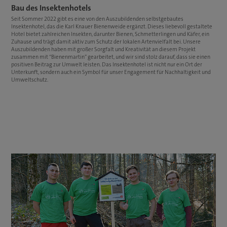
Bau des Insektenhotels
Seit Sommer 2022 gibt es eine von den Auszubildenden selbstgebautes
Insektenhotel, das die Karl Knauer Bienenweide ergänzt. Dieses liebevoll gestaltete
Hotel bietet zahlreichen Insekten, darunter Bienen, Schmetterlingen und Käfer, ein
Zuhause und trägt damit aktiv zum Schutz der lokalen Artenvielfalt bei. Unsere
Auszubildenden haben mit großer Sorgfalt und Kreativität an diesem Projekt
zusammen mit “Bienenmartin” gearbeitet, und wir sind stolz darauf, dass sie einen
positiven Beitrag zur Umwelt leisten. Das Insektenhotel ist nicht nur ein Ort der
Unterkunft, sondern auch ein Symbol für unser Engagement für Nachhaltigkeit und
Umweltschutz.