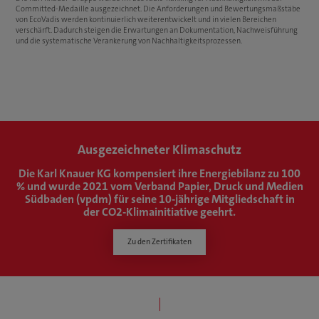
Committed-Medaille ausgezeichnet. Die Anforderungen und Bewertungsmaßstäbe
von EcoVadis werden kontinuierlich weiterentwickelt und in vielen Bereichen
verschärft. Dadurch steigen die Erwartungen an Dokumentation, Nachweisführung
und die systematische Verankerung von Nachhaltigkeitsprozessen.
Ausgezeichneter Klimaschutz
Die Karl Knauer KG kompensiert ihre Energiebilanz zu 100
% und wurde 2021 vom Verband Papier, Druck und Medien
Südbaden (vpdm) für seine 10-jährige Mitgliedschaft in
der CO2-Klimainitiative geehrt.
Zu den Zertifikaten