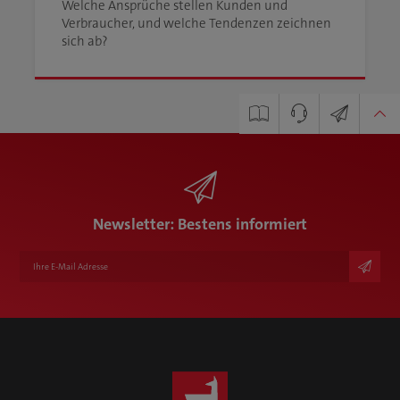
Welche Ansprüche stellen Kunden und
Verbraucher, und welche Tendenzen zeichnen
sich ab?
Marketing Managerin
Newsletter
Broschüre
Luisa Sepp
+49 7835 782-126
luisa.sepp@karlknauer.de
Newsletter: Bestens informiert