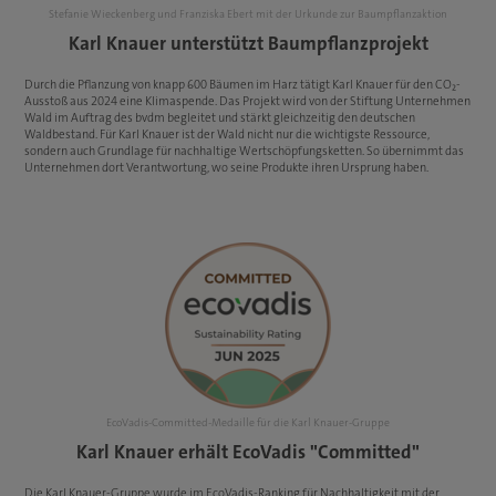
Stefanie Wieckenberg und Franziska Ebert mit der Urkunde zur Baumpflanzaktion
Karl Knauer unterstützt Baumpflanzprojekt
Durch die Pflanzung von knapp 600 Bäumen im Harz tätigt Karl Knauer für den CO₂-
Ausstoß aus 2024 eine Klimaspende. Das Projekt wird von der Stiftung Unternehmen
Wald im Auftrag des bvdm begleitet und stärkt gleichzeitig den deutschen
Waldbestand. Für Karl Knauer ist der Wald nicht nur die wichtigste Ressource,
sondern auch Grundlage für nachhaltige Wertschöpfungsketten. So übernimmt das
Unternehmen dort Verantwortung, wo seine Produkte ihren Ursprung haben.
EcoVadis-Committed-Medaille für die Karl Knauer-Gruppe
Karl Knauer erhält EcoVadis "Committed"
Die Karl Knauer-Gruppe wurde im EcoVadis-Ranking für Nachhaltigkeit mit der