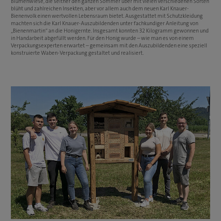
Blumenwiese, die seither den ganzen Sommer über mit vielen verschiedenen Sorten
blüht und zahlreichen Insekten, aber vor allem auch dem neuen Karl Knauer-
Bienenvolk einen wertvollen Lebensraum bietet. Ausgestattet mit Schutzkleidung
machten sich die Karl Knauer-Auszubildenden unter fachkundiger Anleitung von
„Bienenmartin“ an die Honigernte. Insgesamt konnten 32 Kilogramm gewonnen und
in Handarbeit abgefüllt werden. Für den Honig wurde – wie man es von einem
Verpackungsexperten erwartet – gemeinsam mit den Auszubildenden eine speziell
konstruierte Waben-Verpackung gestaltet und realisiert.