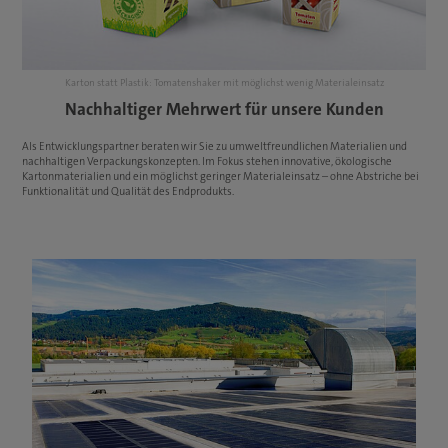
Karton statt Plastik: Tomatenshaker mit möglichst wenig Materialeinsatz
Nachhaltiger Mehrwert für unsere Kunden
Besonders nachhaltige Verpackungen unserer Kunden aus Graskarton
Aktives Abfallmanagement
Als Entwicklungspartner beraten wir Sie zu umweltfreundlichen Materialien und
nachhaltigen Verpackungskonzepten. Im Fokus stehen innovative, ökologische
Kartonmaterialien und ein möglichst geringer Materialeinsatz – ohne Abstriche bei
Funktionalität und Qualität des Endprodukts.