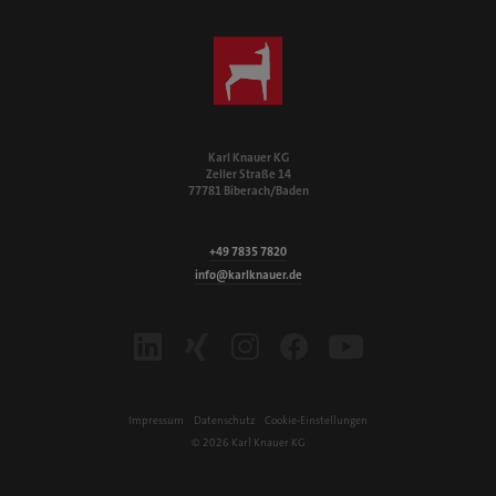
Karl Knauer KG
Zeller Straße 14
77781 Biberach/Baden
+49 7835 7820
info@karlknauer.de
LinkedIn
Xing
Instagram
Facebook
Youtube
Impressum
Datenschutz
Cookie-Einstellungen
© 2026 Karl Knauer KG