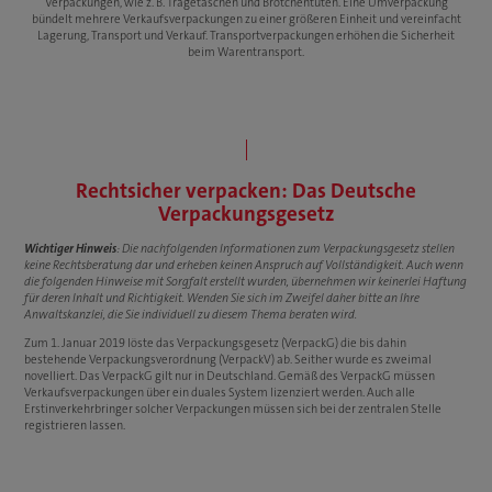
Verpackungen, wie z. B. Tragetaschen und Brötchentüten. Eine Umverpackung
bündelt mehrere Verkaufsverpackungen zu einer größeren Einheit und vereinfacht
Lagerung, Transport und Verkauf. Transportverpackungen erhöhen die Sicherheit
beim Warentransport.
Rechtsicher verpacken: Das Deutsche
Verpackungsgesetz
Wichtiger Hinweis
: Die nachfolgenden Informationen zum Verpackungsgesetz stellen
keine Rechtsberatung dar und erheben keinen Anspruch auf Vollständigkeit. Auch wenn
die folgenden Hinweise mit Sorgfalt erstellt wurden, übernehmen wir keinerlei Haftung
für deren Inhalt und Richtigkeit. Wenden Sie sich im Zweifel daher bitte an Ihre
Anwaltskanzlei, die Sie individuell zu diesem Thema beraten wird.
Zum 1. Januar 2019 löste das Verpackungsgesetz (VerpackG) die bis dahin
bestehende Verpackungsverordnung (VerpackV) ab. Seither wurde es zweimal
novelliert. Das VerpackG gilt nur in Deutschland. Gemäß des VerpackG müssen
Verkaufsverpackungen über ein duales System lizenziert werden. Auch alle
Erstinverkehrbringer solcher Verpackungen müssen sich bei der zentralen Stelle
registrieren lassen.