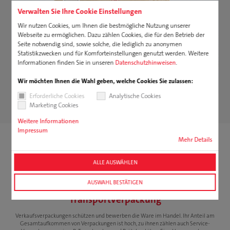
Verwalten Sie Ihre Cookie Einstellungen
Wir nutzen Cookies, um Ihnen die bestmögliche Nutzung unserer
Webseite zu ermöglichen. Dazu zählen Cookies, die für den Betrieb der
Seite notwendig sind, sowie solche, die lediglich zu anonymen
Statistikzwecken und für Komforteinstellungen genutzt werden. Weitere
Informationen finden Sie in unseren
Datenschutzhinweisen
.
Wir möchten Ihnen die Wahl geben, welche Cookies Sie zulassen:
Erforderliche Cookies
Analytische Cookies
Marketing Cookies
Verpackung als Appetizer
Weitere Informationen
Impressum
Mehr Details
ALLE AUSWÄHLEN
Gut zu Wissen:
AUSWAHL BESTÄTIGEN
Verkaufsverpackung, Umverpackung,
Transportverpackung
Verkaufsverpackungen schützen und bewerben die Ware im Handel. Ihr Anteil am
Gesamtaufkommen von Verpackungen ist hoch, zu ihnen zählen auch Service-