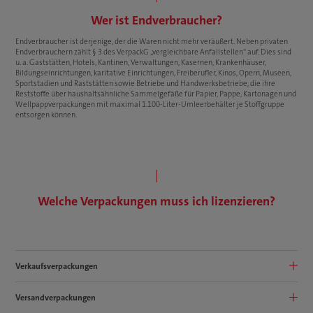
Wer ist Endverbraucher?
Endverbraucher ist derjenige, der die Waren nicht mehr veräußert. Neben privaten
Endverbrauchern zählt § 3 des VerpackG „vergleichbare Anfallstellen“ auf. Dies sind
u. a. Gaststätten, Hotels, Kantinen, Verwaltungen, Kasernen, Krankenhäuser,
Bildungseinrichtungen, karitative Einrichtungen, Freiberufler, Kinos, Opern, Museen,
Sportstadien und Raststätten sowie Betriebe und Handwerksbetriebe, die ihre
Reststoffe über haushaltsähnliche Sammelgefäße für Papier, Pappe, Kartonagen und
Wellpappverpackungen mit maximal 1.100-Liter-Umleerbehälter je Stoffgruppe
entsorgen können.
Welche Verpackungen muss ich lizenzieren?
Verkaufsverpackungen
Versandverpackungen
Verkaufsverpackungen sind Verpackungen, die „dem Endverbraucher als
Verkaufseinheit aus Ware und Verpackung angeboten werden“.