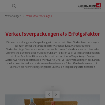
Seitennavigation anzeigen
Verpackungen
Verkaufsverpackungen
DE
EN
PL
Produkte
suchen
Verkaufsverpackungen als Erfolgsfaktor
Service
Die Werbewirkung einer Verpackung wird immer wichtiger. Verkaufsverpackungen
besitzen erhebliches Potenzial für Markenbildung, Markentreue und
Verkaufserfolge. Sie stehen in direktem Kontakt zum Endverbraucher, verkürzen die
Nachhaltigkeit
Kaufentscheidung und geben Orientierung am Point-of-Sale. Verpackungen besitzen
nicht nur Schutzfunktion, sie unterstreichen mit ihrem Verpackungs-Design
Markenwerte und schaffen viele Mehrwerte. Und: Verkaufsverpackungen aus Karton
Karriere
sind umweltfreundlich, da sie aus nachwachsenden Rohstoffen bestehen und mit
über 80 % die höchste Recyclingquote unter allen Verpackungsarten besitzen.
Unternehmen
Downloads
1
/
3
vorherige
nächste