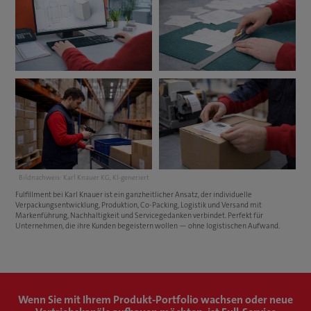
Bildnachweis: Karl Knauer KG, KI-generiert
Fulfillment bei Karl Knauer ist ein ganzheitlicher Ansatz, der individuelle
Verpackungsentwicklung, Produktion, Co-Packing, Logistik und Versand mit
Markenführung, Nachhaltigkeit und Servicegedanken verbindet. Perfekt für
Unternehmen, die ihre Kunden begeistern wollen — ohne logistischen Aufwand.
Wenn Sie mit Ihrem Produkt-Portfolio wachsen oder neue