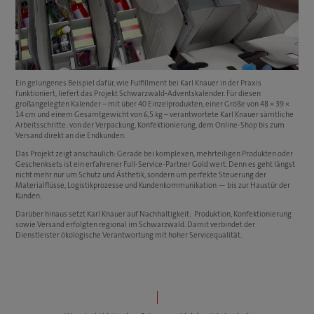
Ein gelungenes Beispiel dafür, wie Fulfillment bei Karl Knauer in der Praxis
funktioniert, liefert das Projekt Schwarzwald‑Adventskalender. Für diesen
großangelegten Kalender – mit über 40 Einzelprodukten, einer Größe von 48 × 39 ×
14 cm und einem Gesamtgewicht von 6,5 kg – verantwortete Karl Knauer sämtliche
Arbeitsschritte: von der Verpackung, Konfektionierung, dem Online-Shop bis zum
Versand direkt an die Endkunden.
Das Projekt zeigt anschaulich: Gerade bei komplexen, mehrteiligen Produkten oder
Geschenksets ist ein erfahrener Full-Service-Partner Gold wert. Denn es geht längst
nicht mehr nur um Schutz und Ästhetik, sondern um perfekte Steuerung der
Materialflüsse, Logistikprozesse und Kundenkommunikation — bis zur Haustür der
Kunden.
Darüber hinaus setzt Karl Knauer auf Nachhaltigkeit: Produktion, Konfektionierung
sowie Versand erfolgten regional im Schwarzwald. Damit verbindet der
Dienstleister ökologische Verantwortung mit hoher Servicequalität.