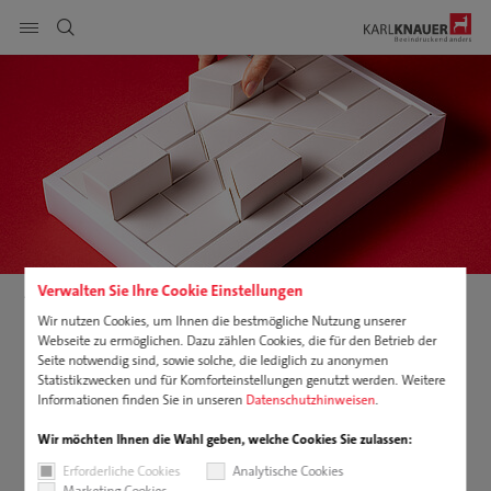
Seitennavigation anzeigen
DE
EN
PL
Produkte
suchen
Service
Nachhaltigkeit
Verwalten Sie Ihre Cookie Einstellungen
Karriere
Adventskalender
Adventskalender für Ihre Marke
Wir nutzen Cookies, um Ihnen die bestmögliche Nutzung unserer
Webseite zu ermöglichen. Dazu zählen Cookies, die für den Betrieb der
Unternehmen
Seite notwendig sind, sowie solche, die lediglich zu anonymen
Gemeinsam zum perfekten
Statistikzwecken und für Komforteinstellungen genutzt werden. Weitere
Downloads
Informationen finden Sie in unseren
Datenschutzhinweisen
.
Adventskalender
Wir möchten Ihnen die Wahl geben, welche Cookies Sie zulassen:
Ein Adventskalender ist nicht einfach nur ein Präsent –
er ist ein
Markenmoment.
Und genau deshalb entwickeln wir ihn
gemeinsam
Erforderliche Cookies
Analytische Cookies
mit Ihnen
– Schritt für Schritt, persönlich, effizient und ideenreich.