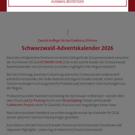
AUSWAHL BESTÄTIGEN
Zweite Auflage für das Funkhaus Ortenau
Schwarzwald-Adventskalender 2026
Nach der erfolgreichen Premiere im letzten Jahr geht die Zusammenarbeit zwischen
der Karl Knauer KG und
HITRADIO OHR
2026 in die zweite Runde. Der Schwarzwald-
Adventskalender hat sich bereits als echtes Highlight in der Region etabliert.
Mit viel Erfahrung, kreativer Gestaltung und echter Schwarzwald-Leidenschaft
entsteht ein Kalender, der in der Adventszeit täglich Freude schenkt. Hinter jedem
Türchen verbergen sich ausgewählte Produkte und besondere Überraschungen aus
der Region.
Produziert wird der Kalender vollständig bei Karl Knauer in Biberach – von der Idee
über Druck und
Co-Packing
bis hin zum
Dropshipping
. Dieser umfassende
Fulfillment-Prozess
steht für Qualität, Präzision und langjähriges Know-how.
Nach dem positiven Feedback zur ersten Ausgabe wurde der Kalender für 2026
weiter optimiert und noch hochwertiger gestaltet.
Auch dieses Jahr darf man sich wieder freuen auf viele exklusive Geschenke und
regionale Highlights – jeden Tag im Advent ein Stück Schwarzwald.