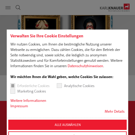
Seitennavigation anzeigen
DE
Verwalten Sie Ihre Cookie Einstellungen
Produkte
suchen
Wir nutzen Cookies, um Ihnen die bestmögliche Nutzung unserer
Webseite zu ermöglichen. Dazu zählen Cookies, die für den Betrieb der
Service
Seite notwendig sind, sowie solche, die lediglich zu anonymen
Statistikzwecken und für Komforteinstellungen genutzt werden. Weitere
Nachhaltigkeit
Informationen finden Sie in unseren
Datenschutzhinweisen
.
Wir möchten Ihnen die Wahl geben, welche Cookies Sie zulassen:
Karriere
Adventskalender
Schwarzwald Adventskalender 2026
Erforderliche Cookies
Analytische Cookies
Marketing Cookies
Unternehmen
Weitere Informationen
Impressum
Downloads
Mehr Details
Jetzt im Onlineshop den Schwarzwald
Adventskalender 2026 entdecken!
ALLE AUSWÄHLEN
Zum Shop