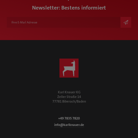
tobias.munz@karlknauer.de
Newsletter: Bestens informiert
Karl Knauer KG
Zeller Straße 14
77781 Biberach/Baden
+49 7835 7820
info@karlknauer.de