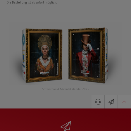
Die Bestellung ist ab sofort möglich.
Schwarzwald Adventskalender 2025
Senior Key Account Manager
Newsletter
Tobias Munz
+49 7835 782-157