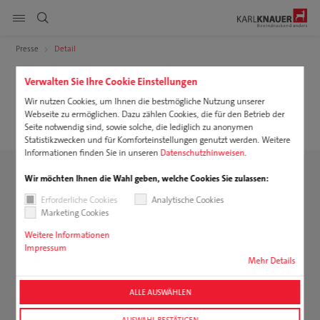
Seitennavigation anzeigen
Presse
Detail
Verwalten Sie Ihre Cookie Einstellungen
DE
EN
PL
Produkte
suchen
Wir nutzen Cookies, um Ihnen die bestmögliche Nutzung unserer
15.10.2024
Webseite zu ermöglichen. Dazu zählen Cookies, die für den Betrieb der
Karl Knauer auf der BrauBeviale 2024
Service
Seite notwendig sind, sowie solche, die lediglich zu anonymen
Statistikzwecken und für Komforteinstellungen genutzt werden. Weitere
Informationen finden Sie in unseren
Datenschutzhinweisen
.
Nachhaltigkeit
Wir möchten Ihnen die Wahl geben, welche Cookies Sie zulassen:
Karriere
Erforderliche Cookies
Analytische Cookies
Marketing Cookies
Unternehmen
Weitere Informationen
Impressum
Downloads
Mehr Details
ALLE AUSWÄHLEN
AUSWAHL BESTÄTIGEN