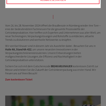
Vom 26. bis 28. November 2024 öffnet die BrauBeviale in Nürnberg wieder ihre Tore –
eine der bedeutendsten Fachmessen für die gesamte Prozesskette der
Getränkeproduktion. Hier treffen sich Experten und Unternehmen aus aller Welt, um
neue Technologien, Verpackungslösungen und Rohstoffe zu entdecken, aktuelle
Trends zu diskutieren und wertvolle Netzwerke zu knüpfen.
Wir von Karl Knauer sind in diesem Jahr als Aussteller dabei . Besuchen Sie uns in
Halle 4A, Stand 4A-422
, um unsere neuesten Innovationen in der
Verpackungstechnik kennenzulernen. Unsere Entwicklungen bieten
maßgeschneiderte Lösungen, die Effizienz und Nachhaltigkeit in der
Getränkeproduktion unterstützen.
Sichern Sie sich mit dem Gutscheincode
BB24KARLKNAUER
kostenlosen Zutritt zur
Messe und erleben Sie die Zukunft der Getränkeverpackung aus erster Hand. Wir
freuen uns auf Ihren Besuch!
Zum kostenlosen Ticket