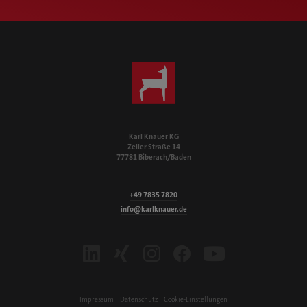
Karl Knauer KG
Zeller Straße 14
77781 Biberach/Baden
+49 7835 7820
info@karlknauer.de
LinkedIn
Xing
Instagram
Facebook
Youtube
Impressum
Datenschutz
Cookie-Einstellungen