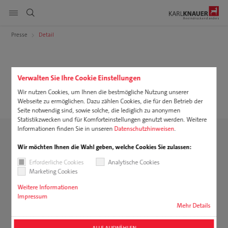
Seitennavigation anzeigen
Presse
Detail
DE
EN
PL
Produkte
suchen
11.09.2025
Verwalten Sie Ihre Cookie Einstellungen
Karl Knauer unterstützt
Service
Wir nutzen Cookies, um Ihnen die bestmögliche Nutzung unserer
Baumpflanzprojekt in Deutschland
Webseite zu ermöglichen. Dazu zählen Cookies, die für den Betrieb der
Nachhaltigkeit
Seite notwendig sind, sowie solche, die lediglich zu anonymen
Statistikzwecken und für Komforteinstellungen genutzt werden. Weitere
Informationen finden Sie in unseren
Datenschutzhinweisen
.
Karriere
Wir möchten Ihnen die Wahl geben, welche Cookies Sie zulassen:
Unternehmen
Erforderliche Cookies
Analytische Cookies
Marketing Cookies
Downloads
Weitere Informationen
Impressum
Mehr Details
ALLE AUSWÄHLEN