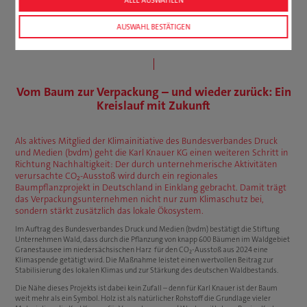
AUSWAHL BESTÄTIGEN
Vom Baum zur Verpackung – und wieder zurück: Ein
Kreislauf mit Zukunft
Als aktives Mitglied der Klimainitiative des Bundesverbandes Druck
und Medien (bvdm) geht die Karl Knauer KG einen weiteren Schritt in
Richtung Nachhaltigkeit: Der durch unternehmerische Aktivitäten
verursachte CO₂-Ausstoß wird durch ein regionales
Baumpflanzprojekt in Deutschland in Einklang gebracht. Damit trägt
das Verpackungsunternehmen nicht nur zum Klimaschutz bei,
sondern stärkt zusätzlich das lokale Ökosystem.
Im Auftrag des Bundesverbandes Druck und Medien (bvdm) bestätigt die Stiftung
Unternehmen Wald, dass durch die Pflanzung von knapp 600 Bäumen im Waldgebiet
Granestausee im niedersächsischen Harz für den CO₂-Ausstoß aus 2024 eine
Klimaspende getätigt wird. Die Maßnahme leistet einen wertvollen Beitrag zur
Stabilisierung des lokalen Klimas und zur Stärkung des deutschen Waldbestands.
Die Nähe dieses Projekts ist dabei kein Zufall – denn für Karl Knauer ist der Baum
weit mehr als ein Symbol. Holz ist als natürlicher Rohstoff die Grundlage vieler