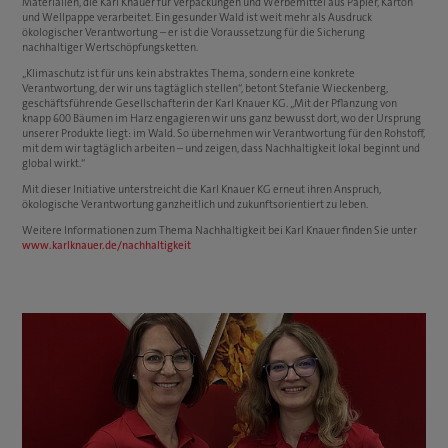
Materialien, die Karl Knauer für Verpackungen und Werbemittel aus Papier, Karton
und Wellpappe verarbeitet. Ein gesunder Wald ist weit mehr als Ausdruck
ökologischer Verantwortung – er ist die Voraussetzung für die Sicherung
nachhaltiger Wertschöpfungsketten.
„Klimaschutz ist für uns kein abstraktes Thema, sondern eine konkrete
Verantwortung, der wir uns tagtäglich stellen“, betont Stefanie Wieckenberg,
geschäftsführende Gesellschafterin der Karl Knauer KG. „Mit der Pflanzung von
knapp 600 Bäumen im Harz engagieren wir uns ganz bewusst dort, wo der Ursprung
unserer Produkte liegt: im Wald. So übernehmen wir Verantwortung für den Rohstoff,
mit dem wir tagtäglich arbeiten – und zeigen, dass Nachhaltigkeit lokal beginnt und
global wirkt.“
Mit dieser Initiative unterstreicht die Karl Knauer KG erneut ihren Anspruch,
ökologische Verantwortung ganzheitlich und zukunftsorientiert zu leben.
Weitere Informationen zum Thema Nachhaltigkeit bei Karl Knauer finden Sie unter
www.karlknauer.de/nachhaltigkeit