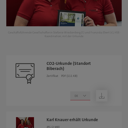
HSE-
Geschäftsführende Gesellschafterin Stefanie Wieckenberg (l.) und Franziska Ebert (r.), HSE-
Ges
Koordination, mit der Urkunde
CO2-Urkunde (Standort
Biberach)
Zertifikat
PDF (111 KB)
herunterladen
Karl Knauer erhält Urkunde
JPG (2 MB)