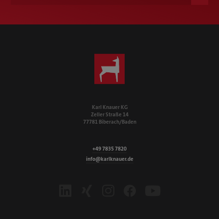
People & Culture | Ausbildung + Duales Studium
Kilian Vollmer
+49 7835 782-268
ausbildung@karlknauer.de
Karl Knauer KG
Zeller Straße 14
77781 Biberach/Baden
+49 7835 7820
info@karlknauer.de
LinkedIn
Xing
Instagram
Facebook
Youtube