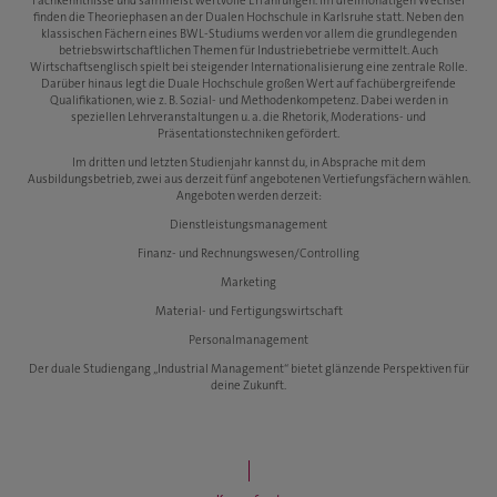
Fachkenntnisse und sammelst wertvolle Erfahrungen. Im dreimonatigen Wechsel
finden die Theoriephasen an der Dualen Hochschule in Karlsruhe statt. Neben den
klassischen Fächern eines BWL-Studiums werden vor allem die grundlegenden
betriebswirtschaftlichen Themen für Industriebetriebe vermittelt. Auch
Wirtschaftsenglisch spielt bei steigender Internationalisierung eine zentrale Rolle.
Darüber hinaus legt die Duale Hochschule großen Wert auf fachübergreifende
Qualifikationen, wie z. B. Sozial- und Methodenkompetenz. Dabei werden in
speziellen Lehrveranstaltungen u. a. die Rhetorik, Moderations- und
Präsentationstechniken gefördert.
Im dritten und letzten Studienjahr kannst du, in Absprache mit dem
Ausbildungsbetrieb, zwei aus derzeit fünf angebotenen Vertiefungsfächern wählen.
Angeboten werden derzeit:
Dienstleistungsmanagement
Finanz- und Rechnungswesen/Controlling
Marketing
Material- und Fertigungswirtschaft
Personalmanagement
Der duale Studiengang „Industrial Management“ bietet glänzende Perspektiven für
deine Zukunft.