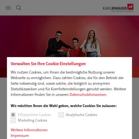
Seitennavigation anzeigen
DE
Produkte
suchen
Service
Verwalten Sie Ihre Cookie Einstellungen
Nachhaltigkeit
Wir nutzen Cookies, um Ihnen die bestmögliche Nutzung unserer
Webseite zu ermöglichen. Dazu zählen Cookies, die für den Betrieb der
Karriere
Seite notwendig sind, sowie solche, die lediglich zu anonymen
Ausbildung, Studium, Praktikum
Bachelor of Arts BWL-Industrie (m/w/d) Studiengang Industrial Management
Statistikzwecken und für Komforteinstellungen genutzt werden. Weitere
Informationen finden Sie in unseren
Datenschutzhinweisen
.
Unternehmen
Wir möchten Ihnen die Wahl geben, welche Cookies Sie zulassen:
Downloads
BWL-Industrie (m/w/d) Studiengang
Erforderliche Cookies
Analytische Cookies
Industrial Management
Marketing Cookies
Bachelor of Arts
Weitere Informationen
Impressum