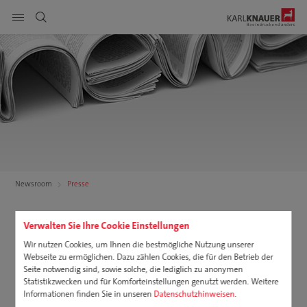
Seitennavigation anzeigen
DE
EN
PL
Produkte
suchen
Service
Nachhaltigkeit
Karriere
Newsroom
Presse
Unternehmen
Verwalten Sie Ihre Cookie Einstellungen
Pressemitteilungen
Wir nutzen Cookies, um Ihnen die bestmögliche Nutzung unserer
Downloads
Webseite zu ermöglichen. Dazu zählen Cookies, die für den Betrieb der
Entdecken Sie re[h]levante News rund um Karl Knauer –
Seite notwendig sind, sowie solche, die lediglich zu anonymen
innovativ, inspirierend und immer eine Idee besser.
Statistikzwecken und für Komforteinstellungen genutzt werden. Weitere
Informationen finden Sie in unseren
Datenschutzhinweisen
.